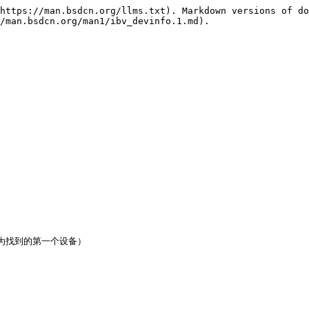
https://man.bsdcn.org/llms.txt). Markdown versions of do
/man.bsdcn.org/man1/ibv_devinfo.1.md).

（默认为找到的第一个设备）


