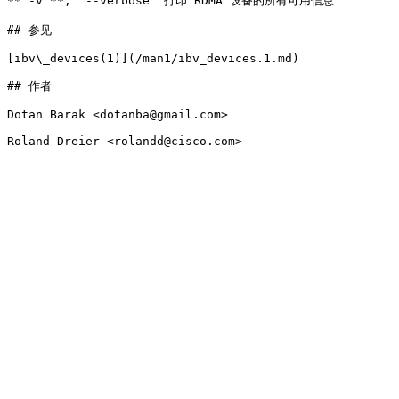
**`-v`**, `--verbose` 打印 RDMA 设备的所有可用信息

## 参见

[ibv\_devices(1)](/man1/ibv_devices.1.md)

## 作者

Dotan Barak <dotanba@gmail.com>
