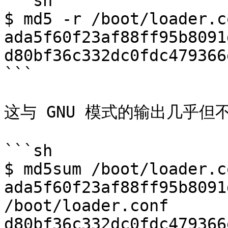
```sh

$ md5 -r /boot/loader.c
ada5f60f23af88ff95b8091
d80bf36c332dc0fdc479366
```

这与 GNU 模式的输出几乎但
```sh

$ md5sum /boot/loader.c
ada5f60f23af88ff95b8091d
/boot/loader.conf

d80bf36c332dc0fdc479366