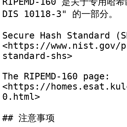
RIPEMD-160 是关于专用哈希函
DIS 10118-3" 的一部分。

Secure Hash Standard (SH
<https://www.nist.gov/p
standard-shs>

The RIPEMD-160 page: 
<https://homes.esat.kul
0.html>

## 注意事项
