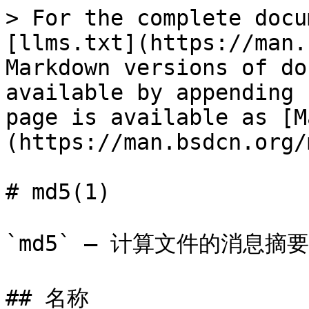
> For the complete docu
[llms.txt](https://man.
Markdown versions of do
available by appending 
page is available as [M
(https://man.bsdcn.org/
# md5(1)

`md5` — 计算文件的消息摘
## 名称
