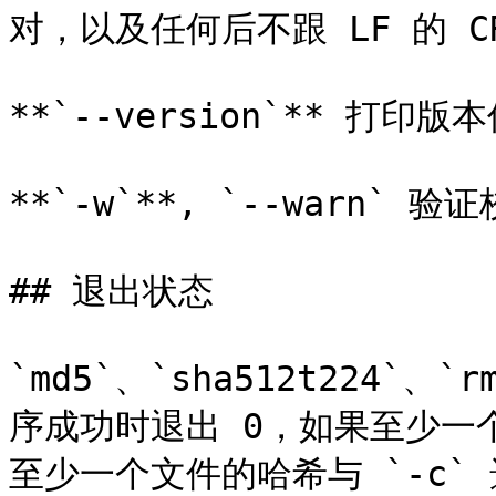
对，以及任何后不跟 LF 的 C
**`--version`** 打印版
**`-w`**, `--warn
## 退出状态

`md5`、`sha512t224`、`r
序成功时退出 0，如果至少一
至少一个文件的哈希与 `-c` 