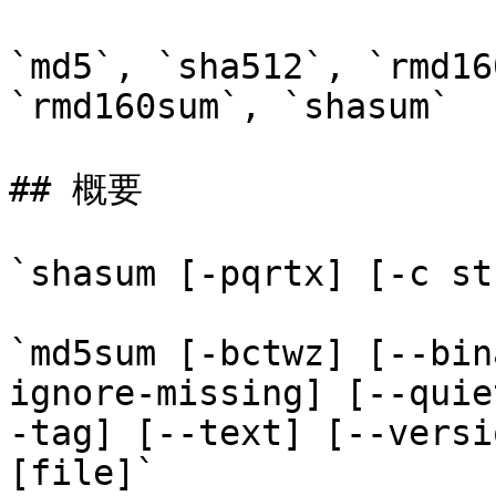
`md5`, `sha512`, `rmd16
`rmd160sum`, `shasum`

## 概要

`shasum [-pqrtx] [-c st
`md5sum [-bctwz] [--bin
ignore-missing] [--quie
-tag] [--text] [--versi
[file]`
