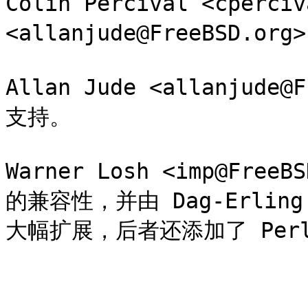
Colin Percival <cperciv
<allanjude@FreeBSD.o
Allan Jude <allanjude
支持。

Warner Losh <imp@FreeB
的兼容性，并由 Dag-Erling Sm