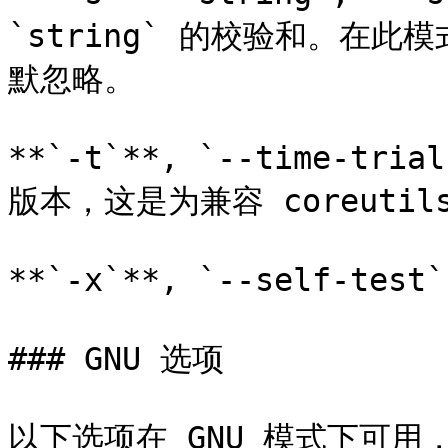
`string` 的校验和。在
默忽略。

**`-t`**, `--time-tr
版本，这是为兼容 coreutil
**`-x`**, `--self-te
### GNU 选项

以下选项在 GNU 模式下可用