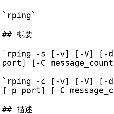
`rping`

## 概要

`rping -s [-v] [-V] [-d
port] [-C message_count
`rping -c [-v] [-V] [-d
[-p port] [-C message_c
## 描述
