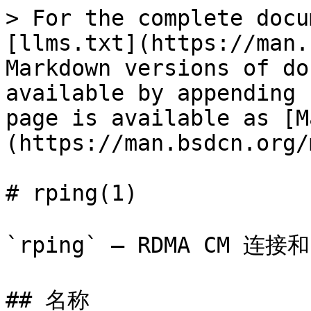
> For the complete docu
[llms.txt](https://man.
Markdown versions of do
available by appending 
page is available as [M
(https://man.bsdcn.org/
# rping(1)

`rping` — RDMA CM 连接和
## 名称
