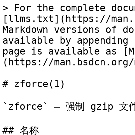
> For the complete docu
[llms.txt](https://man.
Markdown versions of do
available by appending 
page is available as [M
(https://man.bsdcn.org/
# zforce(1)

`zforce` — 强制 gzip 文
## 名称
