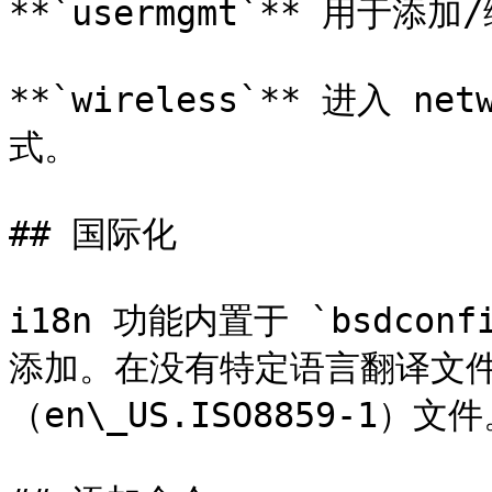
**`usermgmt`** 用于
**`wireless`** 进入 
式。

## 国际化

i18n 功能内置于 `bsdc
添加。在没有特定语言翻译文
（en\_US.ISO8859-1）文件