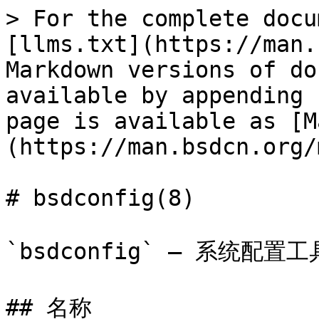
> For the complete docu
[llms.txt](https://man.
Markdown versions of do
available by appending 
page is available as [M
(https://man.bsdcn.org/
# bsdconfig(8)

`bsdconfig` — 系统配置工具
## 名称
