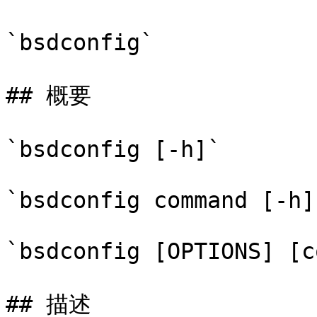
`bsdconfig`

## 概要

`bsdconfig [-h]`

`bsdconfig command [-h]`
`bsdconfig [OPTIONS] [c
## 描述
