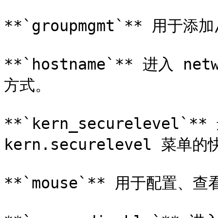
**`groupmgmt`** 用
**`hostname`** 进入 n
方式。

**`kern_securelevel`**
kern.securelevel 菜单
**`mouse`** 用于配置