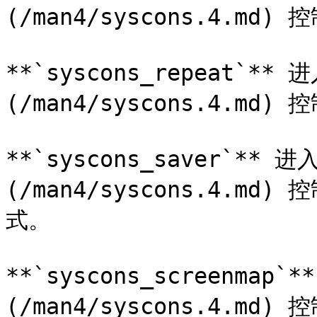
(/man4/syscons.4.m
**`syscons_repeat`** 进
(/man4/syscons.4.m
**`syscons_saver`** 进入
(/man4/syscons.4.
式。

**`syscons_screenmap`*
(/man4/syscons.4.m