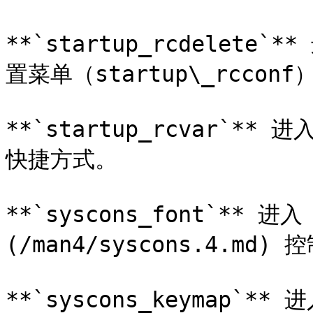
**`startup_rcdelete
置菜单（startup\_rcco
**`startup_rcvar`**
快捷方式。

**`syscons_font`** 进入 
(/man4/syscons.4.m
**`syscons_keymap`** 进