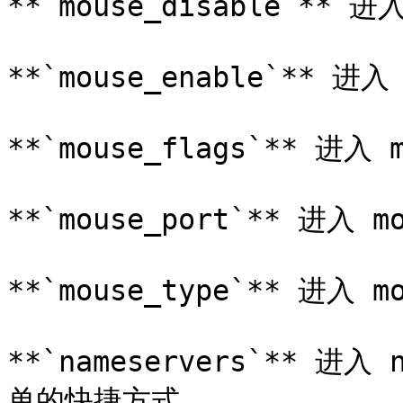
**`mouse_disable`**
**`mouse_enable`** 
**`mouse_flags`** 进
**`mouse_port`** 进入
**`mouse_type`** 进入
**`nameservers`** 进入
单的快捷方式。
