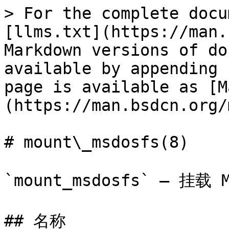
> For the complete docu
[llms.txt](https://man.
Markdown versions of do
available by appending 
page is available as [M
(https://man.bsdcn.org/
# mount\_msdosfs(8)

`mount_msdosfs` — 挂载
## 名称
