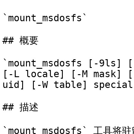
`mount_msdosfs`

## 概要

`mount_msdosfs [-9ls] [
[-L locale] [-M mask] [
uid] [-W table] special
## 描述

`mount_msdosfs` 工具将