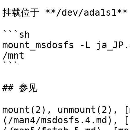
挂载位于 **/dev/ada1s1*
```sh

mount_msdosfs -L ja_JP.
/mnt

```

## 参见

mount(2), unmount(2), [
(/man4/msdosfs.4.md), [