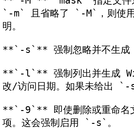
**`-M`** `mask` 指
`-m` 且省略了 `-M`，则
明。

**`-s`** 强制忽略并不生成 
**`-l`** 强制列出并生成 
改/访问日期。如果未给出 `-s`
**`-9`** 即使删除或重命名
项。这会强制启用 `-s`。
