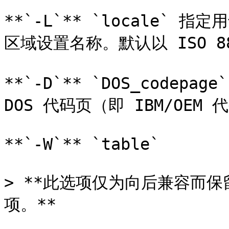
**`-L`** `locale` 指
区域设置名称。默认以 ISO 8
**`-D`** `DOS_codep
DOS 代码页（即 IBM/OEM 
**`-W`** `table`

> **此选项仅为向后兼容而
项。**
