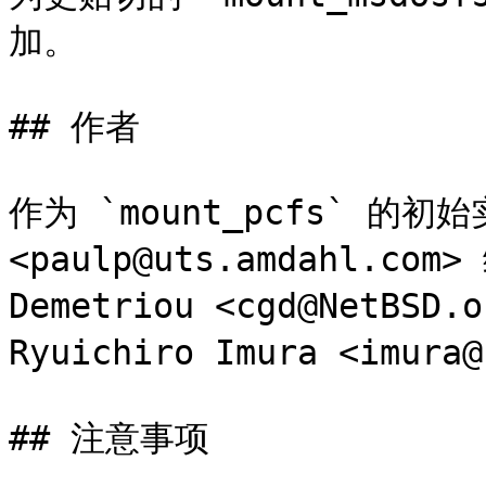
加。

## 作者

作为 `mount_pcfs` 的初始实
<paulp@uts.amdahl.com>
Demetriou <cgd@NetB
Ryuichiro Imura <imura
## 注意事项
