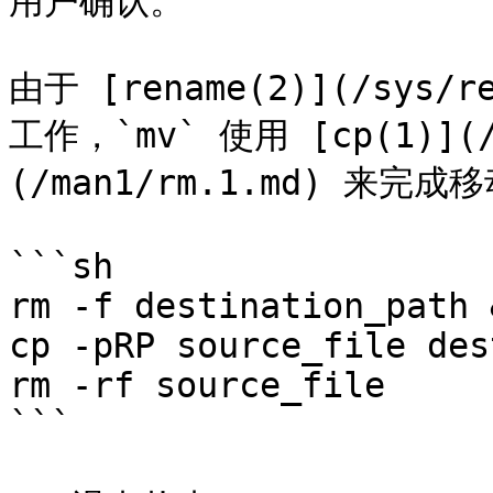
用户确认。

由于 [rename(2)](/sys
工作，`mv` 使用 [cp(1)](/m
(/man1/rm.1.md) 来完
```sh

rm -f destination_path &
cp -pRP source_file des
rm -rf source_file

```
