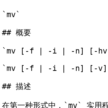
`mv`

## 概要

`mv [-f | -i | -n] [-hv
`mv [-f | -i | -n] [-v]
## 描述

在第一种形式中，`mv` 实用程