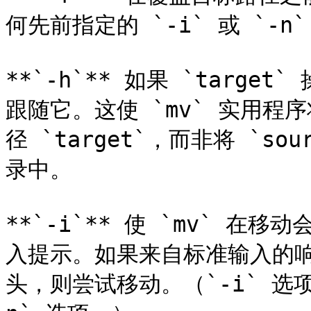
何先前指定的 `-i` 或 `-n`
**`-h`** 如果 `targ
跟随它。这使 `mv` 实用程序
径 `target`，而非将 `sou
录中。

**`-i`** 使 `mv` 
入提示。如果来自标准输入的响应以
头，则尝试移动。（`-i` 选项