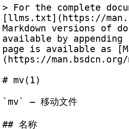
> For the complete docu
[llms.txt](https://man.
Markdown versions of do
available by appending 
page is available as [M
(https://man.bsdcn.org/
# mv(1)

`mv` — 移动文件

## 名称
