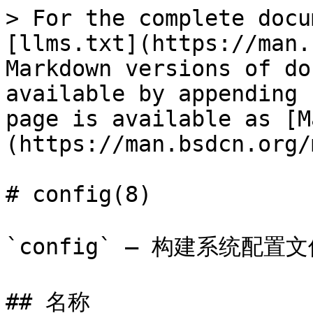
> For the complete docu
[llms.txt](https://man.
Markdown versions of do
available by appending 
page is available as [M
(https://man.bsdcn.org/
# config(8)

`config` — 构建系统配置文
## 名称
