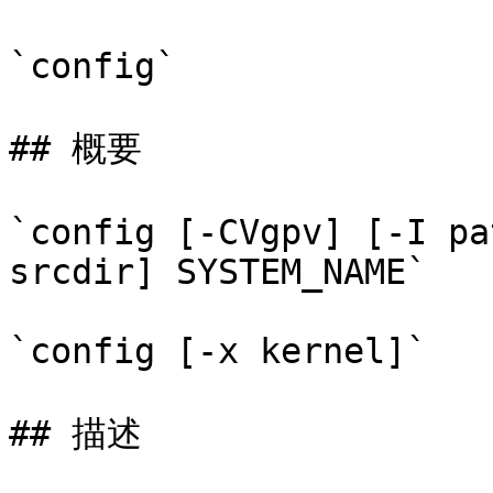
`config`

## 概要

`config [-CVgpv] [-I pa
srcdir] SYSTEM_NAME`

`config [-x kernel]`

## 描述
