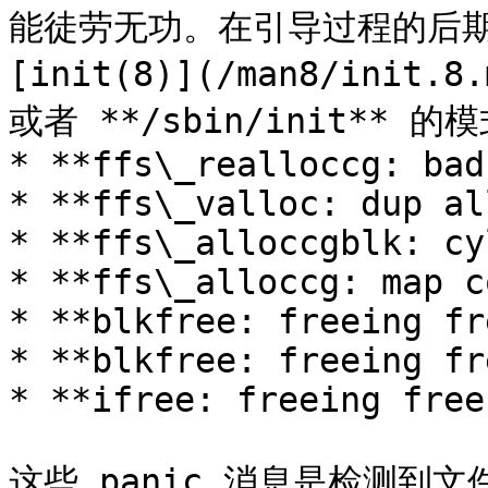
能徒劳无功。在引导过程的后期
[init(8)](/man8/in
或者 **/sbin/init**
* **ffs\_realloccg: bad
* **ffs\_valloc: dup al
* **ffs\_alloccgblk: cy
* **ffs\_alloccg: map c
* **blkfree: freeing fr
* **blkfree: freeing fr
* **ifree: freeing free
这些 panic 消息是检测到