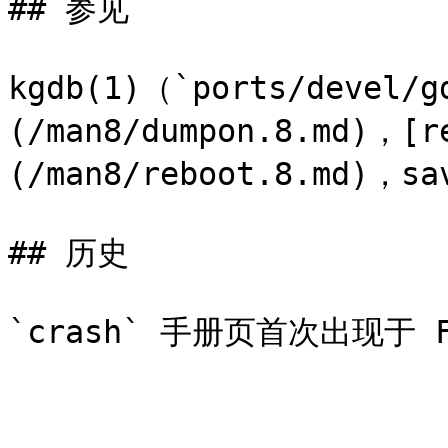
## 参见

kgdb(1)（`ports/devel/
(/man8/dumpon.8.md)，[r
(/man8/reboot.8.md)，sav
## 历史
