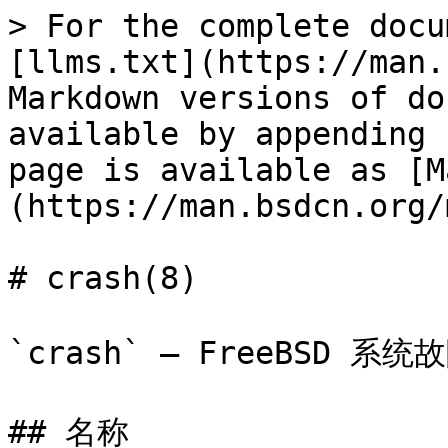
> For the complete docu
[llms.txt](https://man.
Markdown versions of do
available by appending 
page is available as [M
(https://man.bsdcn.org/
# crash(8)

`crash` — FreeBSD 系统故
## 名称
