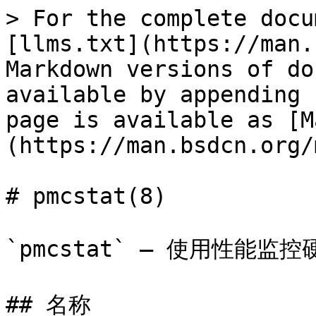
> For the complete docu
[llms.txt](https://man.
Markdown versions of do
available by appending 
page is available as [M
(https://man.bsdcn.org/
# pmcstat(8)

`pmcstat` — 使用性能监
## 名称
