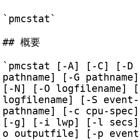
`pmcstat`

## 概要

`pmcstat [-A] [-C] [-D 
pathname] [-G pathname]
[-N] [-O logfilename] [
logfilename] [-S event-
pathname] [-c cpu-spec]
[-g] [-i lwp] [-l secs]
o outputfile] [-p event