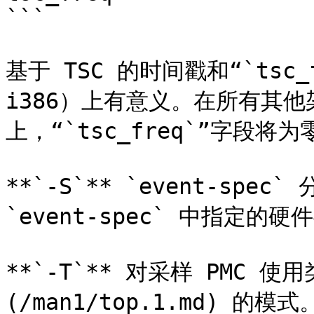
```

基于 TSC 的时间戳和“`tsc_f
i386）上有意义。在所有其他架构
上，“`tsc_freq`”字段将为零
**`-S`** `event-spe
`event-spec` 中指定的硬
**`-T`** 对采样 PMC 使用
(/man1/top.1.md) 的