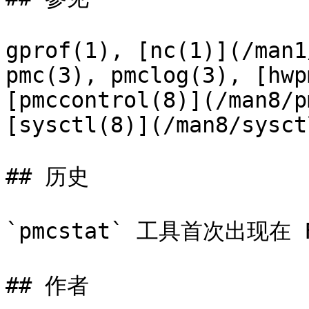
gprof(1), [nc(1)](/man1
pmc(3), pmclog(3), [hwp
[pmccontrol(8)](/man8/p
[sysctl(8)](/man8/sysct
## 历史

`pmcstat` 工具首次出现在 Fr
## 作者
